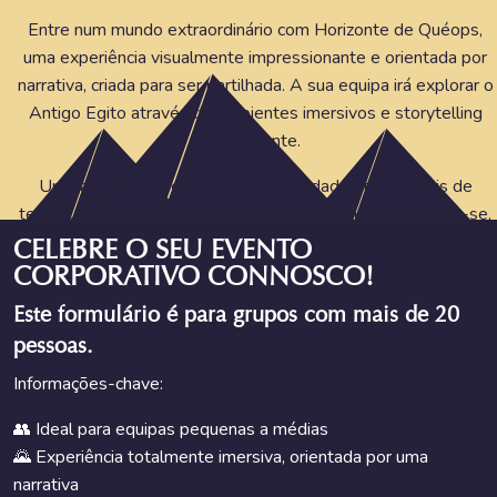
Entre num mundo extraordinário com Horizonte de Quéops,
uma experiência visualmente impressionante e orientada por
narrativa, criada para ser partilhada. A sua equipa irá explorar o
Antigo Egito através de ambientes imersivos e storytelling
envolvente.
Uma alternativa refrescante às atividades tradicionais de
teambuilding — ideal para equipas que procuram conectar-se,
refletir e viver uma experiência memorável num ambiente
CELEBRE O SEU EVENTO
calmo mas impactante.
CORPORATIVO CONNOSCO!
Este formulário é para grupos com mais de 20
Pronto para oferecer algo verdadeiramente diferente à sua
equipa?
pessoas.
Informações-chave:
👥 Ideal para equipas pequenas a médias
🌄 Experiência totalmente imersiva, orientada por uma
narrativa