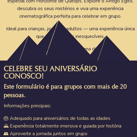
especial com Horizonte de Quéops. Explore o Antigo Egito,
descubra os seus mistérios e viva uma experiência
cinematográfica perfeita para celebrar em grupo.
Ideal para crianças, jovens e adultos — uma experiência única
que cria memórias inesquecíveis.
Pronto para celebrar de forma diferente?
CELEBRE SEU ANIVERSÁRIO
CONOSCO!
Este formulário é para grupos com mais de 20
pessoas.
Informações principais:
🎂 Adequado para aniversários de todas as idades
🌄 Experiência totalmente imersiva e guiada por história
👥 Aproveite a jornada juntos em grupo